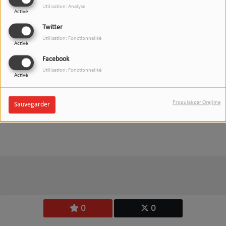
Utilisation: Analyse
Activé
Twitter
Utilisation: Fonctionnalité
Activé
04 JUIN 2021
Facebook
Utilisation: Fonctionnalité
Écouter le podcast
Télécharger le podcast
Activé
Retrouvez Éloïse Vene et son univers dans Mille et une
Propulsé par Orejime
Sauvegarder
vies
0
0