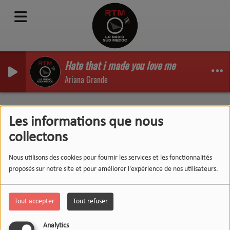
Hate that i made you love me
Ariana Grande
MILLE ET UNE VIE -
Les informations que nous
04/06/2021 - ELOISE VENE
collectons
Nous utilisons des cookies pour fournir les services et les fonctionnalités
proposés sur notre site et pour améliorer l'expérience de nos utilisateurs.
Tout accepter
Tout refuser
Analytics