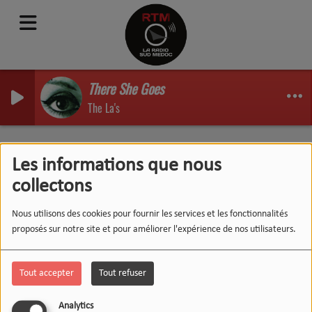
There She Goes
The La's
Mille et une vies - Emission
Les informations que nous
du 22/05/20
collectons
Nous utilisons des cookies pour fournir les services et les fonctionnalités
proposés sur notre site et pour améliorer l'expérience de nos utilisateurs.
Tout accepter
Tout refuser
Analytics