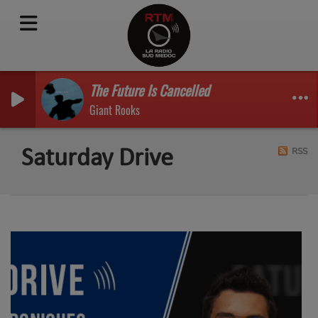
The Future Is Cancelled
Giant Rooks
RSS
Saturday Drive