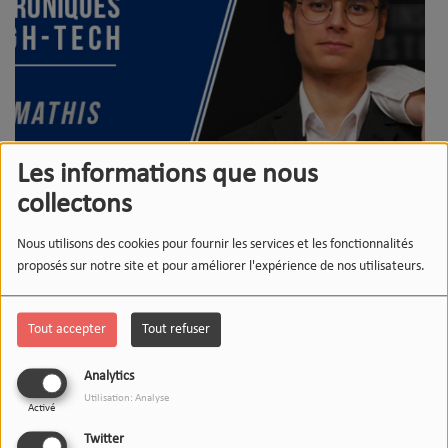
Les informations que nous
collectons
Nous utilisons des cookies pour fournir les services et les fonctionnalités
proposés sur notre site et pour améliorer l'expérience de nos utilisateurs.
Une émission de divertissement avec différentes chroniques,
des classements musicaux, et du talk
Tout accepter
Tout refuser
show, entre coupés de musique (pop, pop rock, rock, deephouse,
Analytics
soul, année 80)
Utilisation: Analyse
Activé
SATURDAY DRIVE - ÉMISSION DU
Twitter