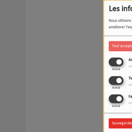
Les in
Nous utilisons
améliorer l'ex
Tout accept
An
Ut
Activé
Tw
Ut
Activé
F
Ut
Activé
Sauvegarde