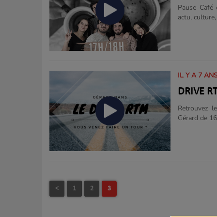
Pause Café c
actu, cultur
une équipe s
mardis et jeu
IL Y A 7 AN
DRIVE R
Retrouvez l
Gérard de 16
mais surtout 
<
1
2
3