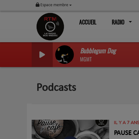
Espace membre
ACCUEIL
RADIO
Bubblegum Dog
MGMT
Podcasts
IL Y A 7 AN
PAUSE CA