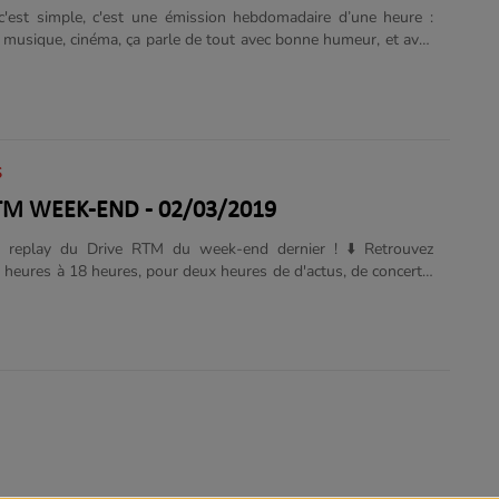
'est simple, c'est une émission hebdomadaire d’une heure :
e, musique, cinéma, ça parle de tout avec bonne humeur, et avec
ympa ! Rendez-vous avec Damien et toute son équipe, tous les
dis de 17h à 18h !
S
TM WEEK-END - 02/03/2019
e replay du Drive RTM du week-end dernier ! ⬇️ Retrouvez
 heures à 18 heures, pour deux heures de d'actus, de concerts,
de musique... sur le site de la radio Sud-Médoc !