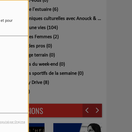
Le saviez-vous (0)
Le son de l'estuaire (6)
Les chroniques culturelles avec Anouck & Calypso (0)
e et pour
Mille et une vies (104)
Ô Sein des Femmes (2)
Pronos des pros (0)
Reportage terrain (0)
Résultats du week-end (0)
Résultats sportifs de la semaine (0)
Saturday Drive (8)
Top 5 (0)
LES ÉMISSIONS
opulsé par Orejime