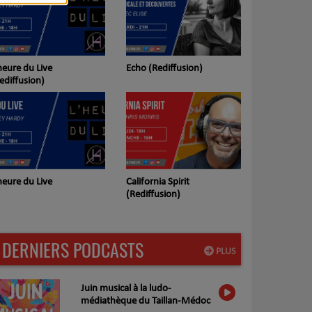
heure du Live
Echo (Rediffusion)
JazzOmania 
ediffusion)
heure du Live
California Spirit
JazzOmania
(Rediffusion)
DERNIERS PODCASTS
PLUS
Juin musical à la ludo-
médiathèque du Taillan-Médoc