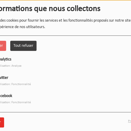
formations que nous collectons
 des cookies pour fournir les services et les fonctionnalités proposés sur notre sit
périence de nos utilisateurs.
er
Tout refuser
alytics
ilisation: Analyse
itter
ilisation: Fonctionnalité
acebook
ilisation: Fonctionnalité
Pr
r