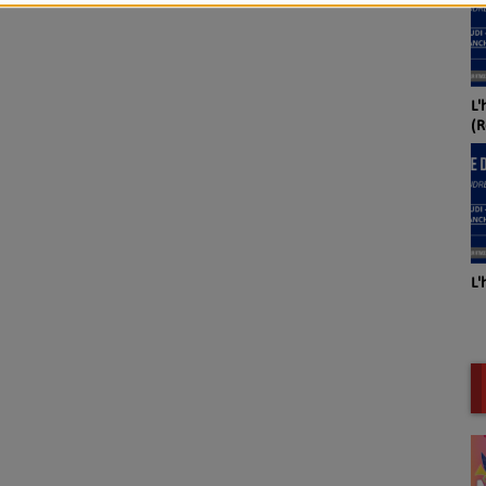
L'
(R
L'