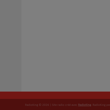
RadioKing © 2026 | Site radio créé avec
RadioKing
. RadioKing p