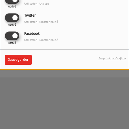
Utilisation: Analyse
Activé
DRIVE RTM WEEK-END -
02/03/2019
Twitter
Utilisation: Fonctionnalité
Activé
Facebook
Utilisation: Fonctionnalité
Activé
<
1
2
3
Propulsé par Orejime
Sauvegarder