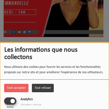
MILLE ET UNE VIE - 02/12/2022 -
Les informations que nous
STÉPHANIE BLAIN
collectons
Nous utilisons des cookies pour fournir les services et les fonctionnalités
MILLE ET UNE VIE - 21/10/2022 -
proposés sur notre site et pour améliorer l'expérience de nos utilisateurs.
LYSIANE LEVY
Tout accepter
Tout refuser
MILLE ET UNE VIE - 30/09/2022 -
ELEN FOURCADE
Analytics
Utilisation: Analyse
Activé