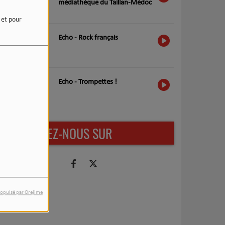
médiathèque du Taillan-Médoc
e et pour
Echo - Rock français
Echo - Trompettes !
RETROUVEZ-NOUS SUR
opulsé par Orejime