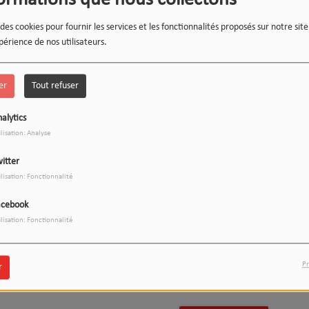
formations que nous collectons
 des cookies pour fournir les services et les fonctionnalités proposés sur notre sit
Acheter ce titre
périence de nos utilisateurs.
er
Tout refuser
alytics
Acheter ce titre
ilisation: Analyse
itter
ilisation: Fonctionnalité
acebook
Acheter ce titre
ilisation: Fonctionnalité
Pr
r