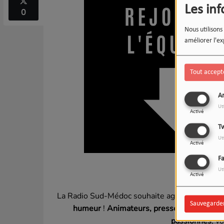
Les in
0
Nous utilisons
améliorer l'ex
Tout accept
An
Ut
Activé
Tw
Ut
Activé
F
RTM 
Ut
Activé
La Radio Sud-Médoc souhaite agrandir son éq
Sauvegarde
humeur
!
Animateurs, presse écrite, gest
passionnés
, v