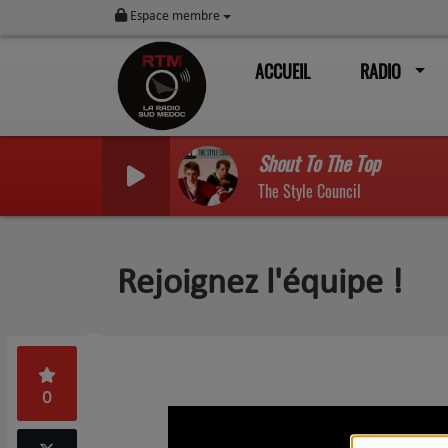
Espace membre
ACCUEIL
RADIO
Shout To The Top
The Style Council
Rejoignez l'équipe !
0