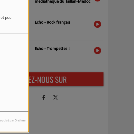
médiathèque du Taillan-Médoc
e et pour
Echo - Rock français
Echo - Trompettes !
RETROUVEZ-NOUS SUR
opulsé par Orejime