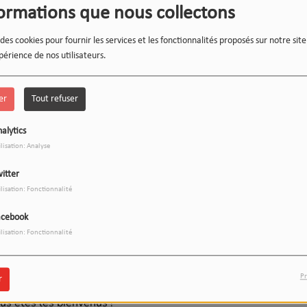
formations que nous collectons
 des cookies pour fournir les services et les fonctionnalités proposés sur notre sit
périence de nos utilisateurs.
er
Tout refuser
alytics
ilisation: Analyse
itter
ilisation: Fonctionnalité
acebook
RECRUTE !
ilisation: Fonctionnalité
uipe
bénévole
, et vous invite à
travailler dans la bonne
Pr
r
ion des réseaux sociaux, professionnels ou simples
ous êtes les bienvenus !